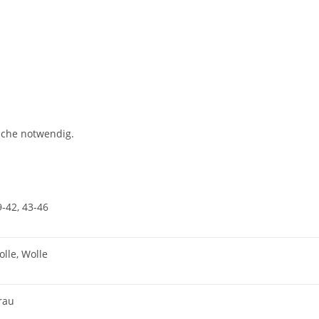
che notwendig.
9-42, 43-46
lle, Wolle
rau