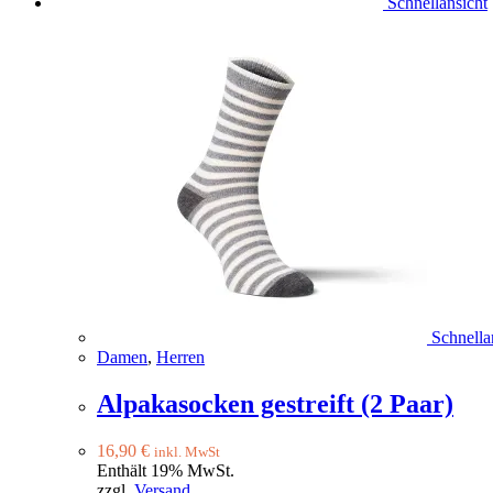
Schnellansicht
Schnella
Damen
,
Herren
Alpakasocken gestreift (2 Paar)
16,90
€
inkl. MwSt
Enthält 19% MwSt.
zzgl.
Versand