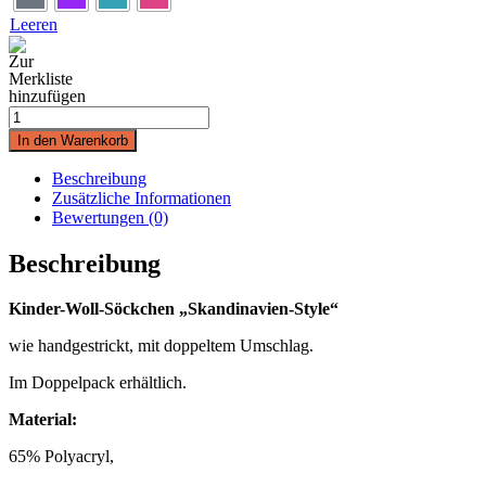
Leeren
Kinder-
Woll-
In den Warenkorb
Söckchen
"Skandinavien-
Beschreibung
Style"
Zusätzliche Informationen
(2
Bewertungen (0)
Paar)
Menge
Beschreibung
Kinder-Woll-Söckchen „Skandinavien-Style“
wie handgestrickt, mit doppeltem Umschlag.
Im Doppelpack erhältlich.
Material:
65% Polyacryl,