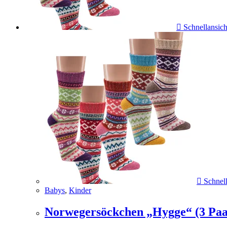
Schnellansich
Schnell
Babys
,
Kinder
Norwegersöckchen „Hygge“ (3 Paa